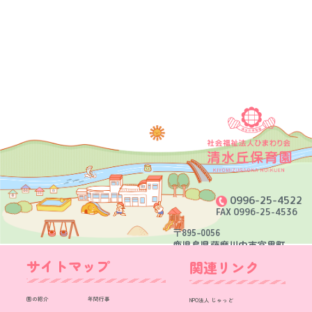
0996-25-4522
FAX 0996-25-4536
〒895-0056
鹿児島県薩摩川内市宮里町
3048番地9
サイトマップ
関連リンク
園の紹介
年間行事
NPO法人 じゃっど