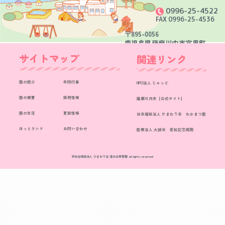
0996-25-4522
FAX 0996-25-4536
〒895-0056
鹿児島県薩摩川内市宮里町
3048番地9
サイトマップ
関連リンク
園の紹介
年間行事
NPO法人 じゃっど
園の概要
採用情報
薩摩川内市【公式サイト】
園の生活
更新情報
社会福祉法人 ひまわり会 わかまつ園
ほっとランド
お問い合わせ
医療法人 大誠会 若松記念病院
©社会福祉法人 ひまわり会 清水丘保育園 all rights reserved